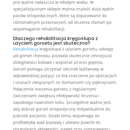
jest ważne zwłaszcza w młodym wieku. W
specjalistycznym sklepie można znaleźć duży wybór
pasów ortopedycznych, które są dopasowane do
różnorodnych przeznaczeń, od leczenia złamań po
wspomaganie rehabilitacji.
Dlaczego rehabilitacja kręgosłupa z
użyciem gorsetu jest skuteczna?
Rehabilitacja
kręgosłupa z użyciem gorsetu, takiego
jak gorset cheneau, pozwala skutecznie zmniejszać
dolegliwości bólowe i wspierać proces gojenia.
Gorset pomaga utrzymać odcinek lędźwiowy w
odpowiedniej pozycji, co ma znaczenie po operacjach
i urazach związanych ze złamaniami czy pęknięciami.
Połączenie noszenia gorsetu z regularnymi
ćwiczeniami zwiększa efektywność leczenia i
zapobiega nawrotom bólu. Szczególnie ważne jest,
aby dobrać gorset ortopedyczny indywidualnie do
potrzeb pacjenta. Dzięki temu wspomaga on
profilaktykę wad postawy i ułatwia powrót do
normalnych aktywności, nawet przy zastosowaniu