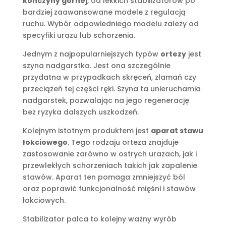
kończyny górnej
, od lekkich stabilizatorów po
bardziej zaawansowane modele z regulacją
ruchu. Wybór odpowiedniego modelu zależy od
specyfiki urazu lub schorzenia.
Jednym z najpopularniejszych typów
ortezy
jest
szyna nadgarstka. Jest ona szczególnie
przydatna w przypadkach skręceń, złamań czy
przeciążeń tej części ręki. Szyna ta unieruchamia
nadgarstek, pozwalając na jego regenerację
bez ryzyka dalszych uszkodzeń.
Kolejnym istotnym produktem jest
aparat stawu
łokciowego
. Tego rodzaju orteza znajduje
zastosowanie zarówno w ostrych urazach, jak i
przewlekłych schorzeniach takich jak zapalenie
stawów. Aparat ten pomaga zmniejszyć ból
oraz poprawić funkcjonalność mięśni i stawów
łokciowych.
Stabilizator palca to kolejny ważny wyrób