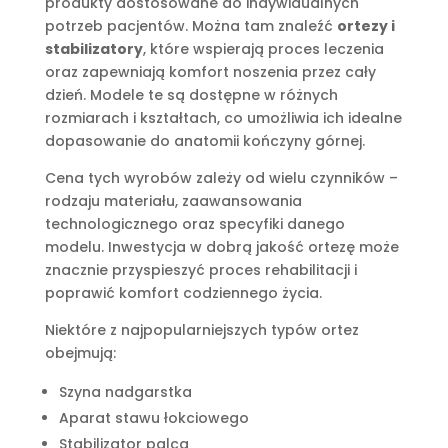
produkty dostosowane do indywidualnych
potrzeb pacjentów. Można tam znaleźć
ortezy i
stabilizatory
, które wspierają proces leczenia
oraz zapewniają komfort noszenia przez cały
dzień. Modele te są dostępne w różnych
rozmiarach i kształtach, co umożliwia ich idealne
dopasowanie do anatomii kończyny górnej.
Cena tych wyrobów zależy od wielu czynników –
rodzaju materiału, zaawansowania
technologicznego oraz specyfiki danego
modelu. Inwestycja w dobrą jakość ortezę może
znacznie przyspieszyć proces rehabilitacji i
poprawić komfort codziennego życia.
Niektóre z najpopularniejszych typów ortez
obejmują:
Szyna nadgarstka
Aparat stawu łokciowego
Stabilizator palca